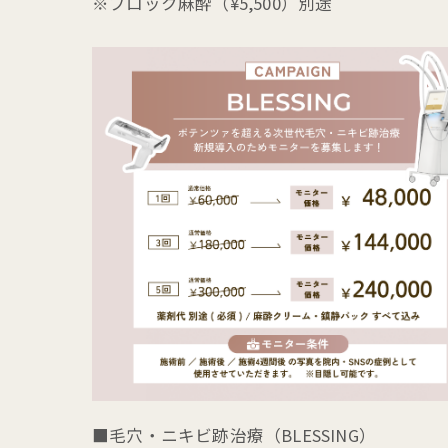
※ブロック麻酔（¥5,500）別途
■毛穴・ニキビ跡治療（BLESSING）