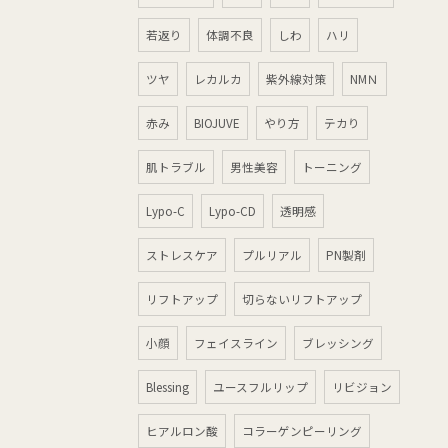
若返り
体調不良
しわ
ハリ
ツヤ
レカルカ
紫外線対策
NMＮ
赤み
BIOJUVE
やり方
テカり
肌トラブル
男性美容
トーニング
Lypo-C
Lypo-CD
透明感
ストレスケア
プルリアル
PN製剤
リフトアップ
切らないリフトアップ
小顔
フェイスライン
ブレッシング
Blessing
ユースフルリップ
リビジョン
ヒアルロン酸
コラーゲンピーリング