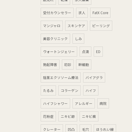
受付カウンセラー
求人
FatX Core
マンジャロ
スキンケア
ピーリング
美容クリニック
しみ
ウォートンジェリー
点滴
ED
勃起障害
初診
幹細胞
陰茎エクソソーム療法
バイアグラ
たるみ
コラーゲン
ハイフ
ハイフシャワー
アレルギー
病院
花粉症
ニキビ跡
ニキビ痕
クレーター
凹凸
毛穴
ほうれい線