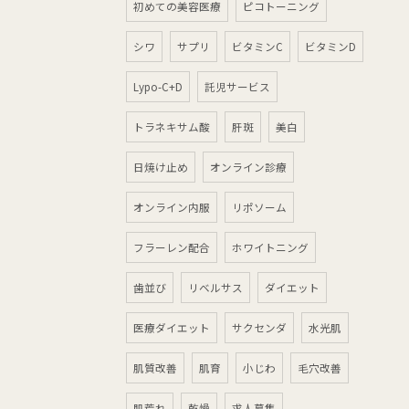
初めての美容医療
ピコトーニング
シワ
サプリ
ビタミンC
ビタミンD
Lypo-C+D
託児サービス
トラネキサム酸
肝斑
美白
日焼け止め
オンライン診療
オンライン内服
リポソーム
フラーレン配合
ホワイトニング
歯並び
リベルサス
ダイエット
医療ダイエット
サクセンダ
水光肌
肌質改善
肌育
小じわ
毛穴改善
肌荒れ
乾燥
求人募集