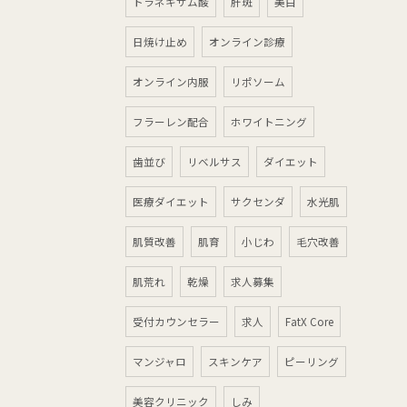
トラネキサム酸
肝斑
美白
日焼け止め
オンライン診療
オンライン内服
リポソーム
フラーレン配合
ホワイトニング
歯並び
リベルサス
ダイエット
医療ダイエット
サクセンダ
水光肌
肌質改善
肌育
小じわ
毛穴改善
肌荒れ
乾燥
求人募集
受付カウンセラー
求人
FatX Core
マンジャロ
スキンケア
ピーリング
美容クリニック
しみ