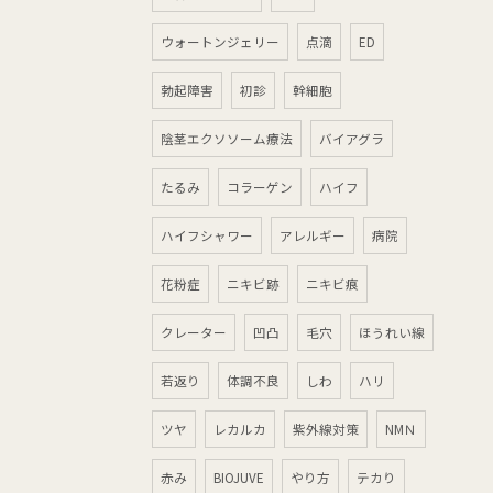
ウォートンジェリー
点滴
ED
勃起障害
初診
幹細胞
陰茎エクソソーム療法
バイアグラ
たるみ
コラーゲン
ハイフ
ハイフシャワー
アレルギー
病院
花粉症
ニキビ跡
ニキビ痕
クレーター
凹凸
毛穴
ほうれい線
若返り
体調不良
しわ
ハリ
ツヤ
レカルカ
紫外線対策
NMＮ
赤み
BIOJUVE
やり方
テカり