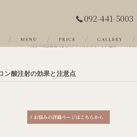
092-441-5003
MENU
PRICE
GALLERY
博多の美容皮膚科ならMメディカルクリニック福岡
コラム
ロン酸注射の効果と注意点
お悩みの詳細ページはこちらから